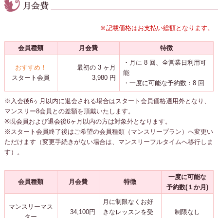
※記載価格はお支払い総額となります。
会員種類
月会費
特徴
・月に 8 回、全営業日利用可
おすすめ！
最初の 3 ヶ月
能
スタート会員
3,980 円
・一度に可能な予約数：8 回
※入会後6ヶ月以内に退会される場合はスタート会員価格適用外となり、
マンスリー8会員との差額を頂戴いたします。
※現会員および退会後6ヶ月以内の方は対象外となります。
※スタート会員終了後はご希望の会員種類（マンスリープラン）へ変更い
ただけます（変更手続きがない場合は、マンスリーフルタイムへ移行しま
す）。
一度に可能な
会員種類
月会費
特徴
予約数(１か月)
月に制限なくお好
マンスリーマス
34,100円
きなレッスンを受
制限なし
ター